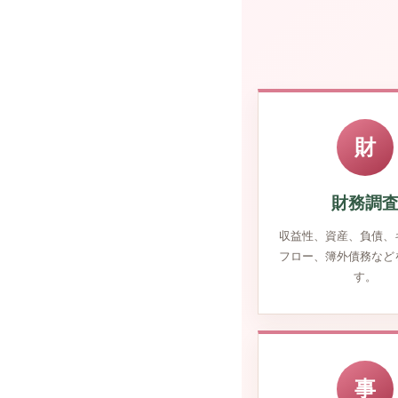
財
財務調
収益性、資産、負債、
フロー、簿外債務など
す。
事