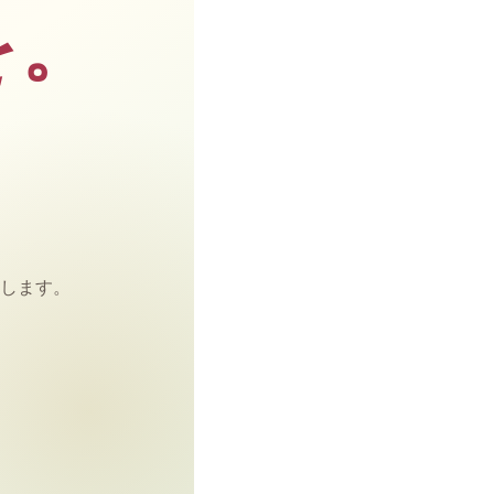
を。
します。