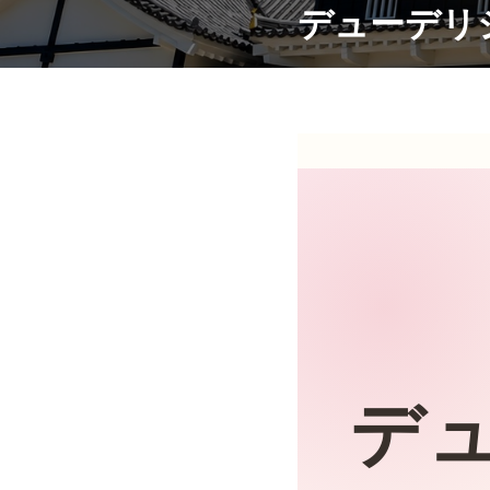
デューデリ
デ